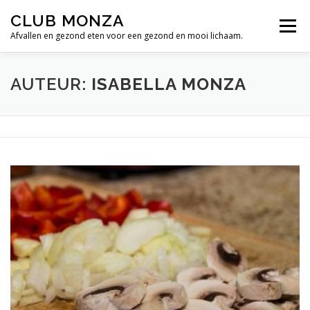
Ga
CLUB MONZA
naar
Menu
de
Afvallen en gezond eten voor een gezond en mooi lichaam.
inhoud
CLUB MONZA BLOG
ISABELLA
CONTACT
AUTEUR:
ISABELLA MONZA